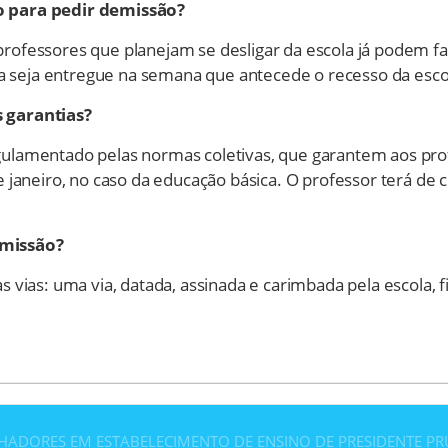
o para pedir demissão?
rofessores que planejam se desligar da escola já podem fa
rta seja entregue na semana que antecede o recesso da esco
 garantias?
gulamentado pelas normas coletivas, que garantem aos pro
 janeiro, no caso da educação básica. O professor terá de 
emissão?
 vias: uma via, datada, assinada e carimbada pela escola, 
HADORES EM ESTABELECIMENTO DE ENSINO DE PRESIDENTE P